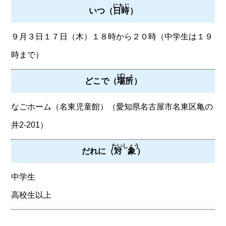
にちじ
いつ（
日時
）
９月３日１７日（木）１８時から２０時（中学生は１９
時まで）
ばしょ
どこで（
場所
）
なごホーム（名東児童館）（愛知県名古屋市名東区亀の
井2-201）
たいしょう
だれに（
対象
）
中学生
高校生以上