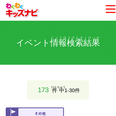
じょうほうけんさくけっか
イベント
情報検索結果
けんちゅう
173
件中
1-30件