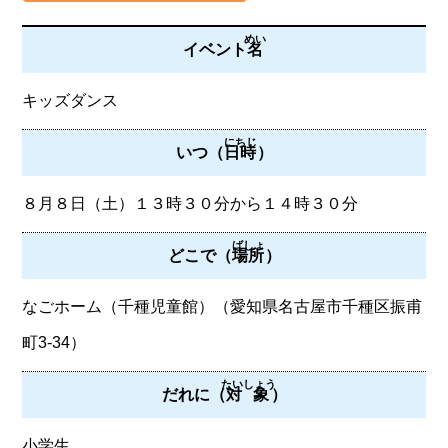
めい
イベント
名
キッズダンス
にちじ
いつ（
日時
）
８月８日（土）１３時３０分から１４時３０分
ばしょ
どこで（
場所
）
なごホーム（千種児童館）（愛知県名古屋市千種区振甫
町3-34）
たいしょう
だれに（
対象
）
小学生