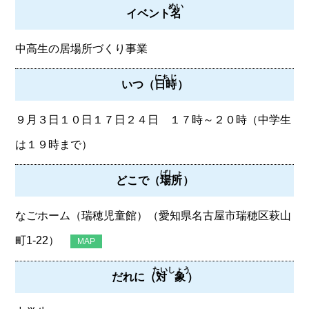
めい
イベント
名
中高生の居場所づくり事業
にちじ
いつ（
日時
）
９月３日１０日１７日２４日 １７時～２０時（中学生
は１９時まで）
ばしょ
どこで（
場所
）
なごホーム（瑞穂児童館）（愛知県名古屋市瑞穂区萩山
町1-22）
MAP
たいしょう
だれに（
対象
）