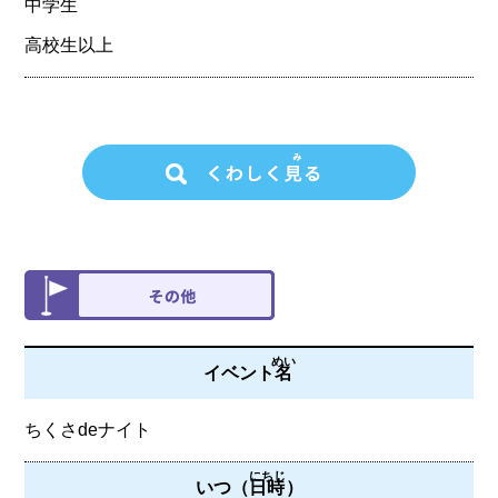
中学生
高校生以上
めい
イベント
名
ちくさdeナイト
にちじ
いつ（
日時
）