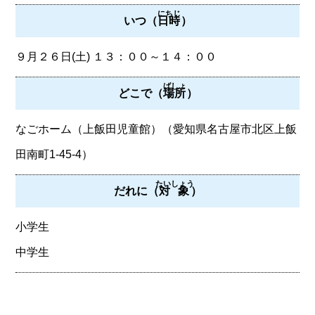
にちじ
いつ（
日時
）
９月２６日(土) １３：００～１４：００
ばしょ
どこで（
場所
）
なごホーム（上飯田児童館）（愛知県名古屋市北区上飯
田南町1-45-4）
たいしょう
だれに（
対象
）
小学生
中学生