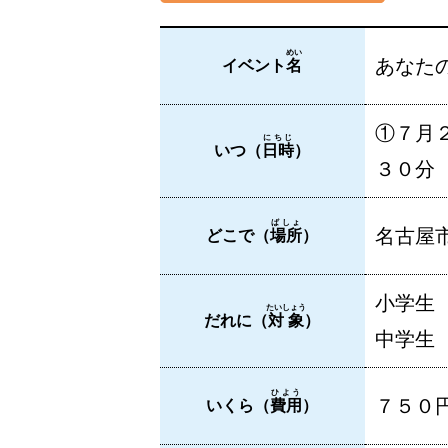
めい
あなた
イベント
名
①７月
にちじ
いつ（
日時
）
３０分
ばしょ
名古屋市
どこで（
場所
）
小学生
たいしょう
だれに（
対象
）
中学生
ひよう
７５０
いくら（
費用
）