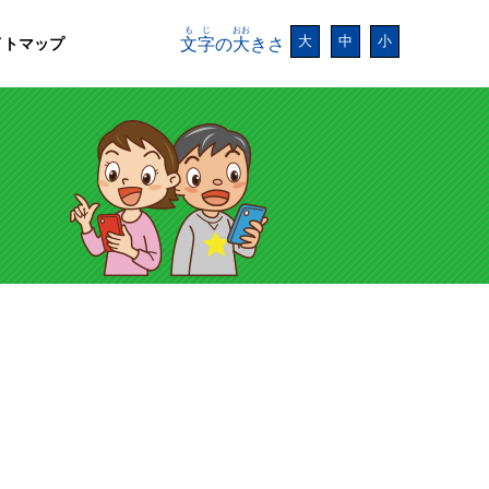
もじ
おお
大
中
小
イトマップ
文字
の
大
きさ