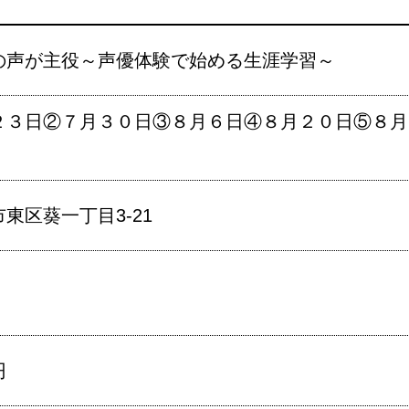
の声が主役～声優体験で始める生涯学習～
２３日②７月３０日③８月６日④８月２０日⑤８月
東区葵一丁目3-21
円