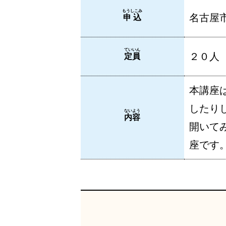
もうしこみ
名古屋
申込
ていいん
２０人
定員
本講座
したり
ないよう
内容
開いて
座です