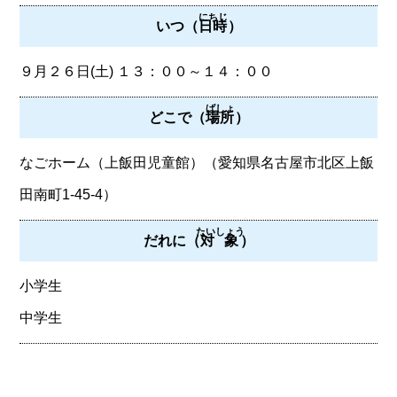
にちじ
いつ（
日時
）
９月２６日(土) １３：００～１４：００
ばしょ
どこで（
場所
）
なごホーム（上飯田児童館）（愛知県名古屋市北区上飯
田南町1-45-4）
たいしょう
だれに（
対象
）
小学生
中学生