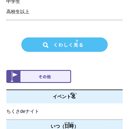
中学生
高校生以上
めい
イベント
名
ちくさdeナイト
にちじ
いつ（
日時
）