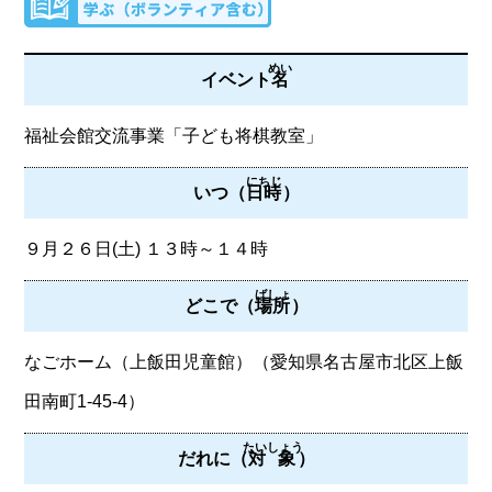
めい
イベント
名
福祉会館交流事業「子ども将棋教室」
にちじ
いつ（
日時
）
９月２６日(土) １３時～１４時
ばしょ
どこで（
場所
）
なごホーム（上飯田児童館）（愛知県名古屋市北区上飯
田南町1-45-4）
たいしょう
だれに（
対象
）