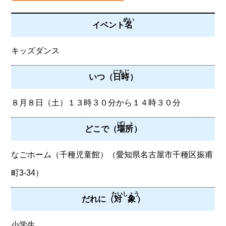
めい
イベント
名
キッズダンス
にちじ
いつ（
日時
）
８月８日（土）１３時３０分から１４時３０分
ばしょ
どこで（
場所
）
なごホーム（千種児童館）（愛知県名古屋市千種区振甫
町3-34）
たいしょう
だれに（
対象
）
小学生