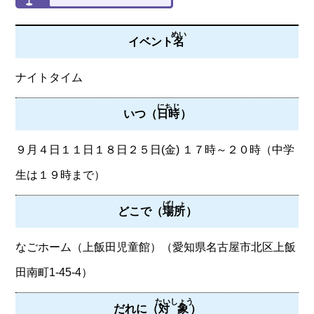
めい
イベント
名
ナイトタイム
にちじ
いつ（
日時
）
９月４日１１日１８日２５日(金) １７時～２０時（中学
生は１９時まで）
ばしょ
どこで（
場所
）
なごホーム（上飯田児童館）（愛知県名古屋市北区上飯
田南町1-45-4）
たいしょう
だれに（
対象
）