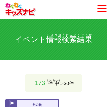
じょうほうけんさくけっか
イベント
情報検索結果
けんちゅう
173
件中
1-30件