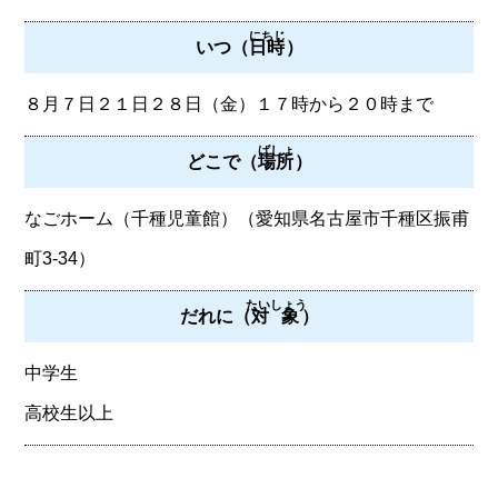
にちじ
いつ（
日時
）
８月７日２１日２８日（金）１７時から２０時まで
ばしょ
どこで（
場所
）
なごホーム（千種児童館）（愛知県名古屋市千種区振甫
町3-34）
たいしょう
だれに（
対象
）
中学生
高校生以上