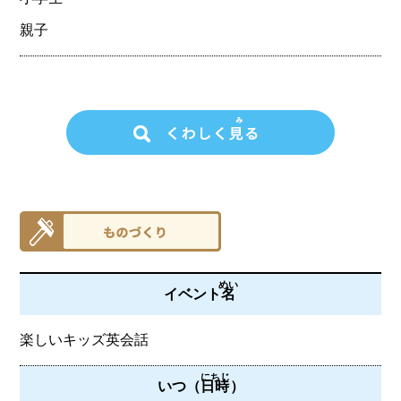
親子
めい
イベント
名
楽しいキッズ英会話
にちじ
いつ（
日時
）