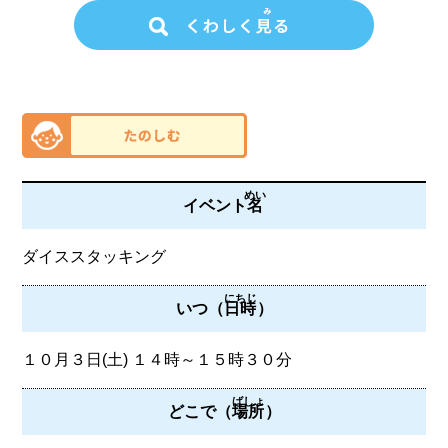
めい
イベント
名
ダイススタッキング
にちじ
いつ（
日時
）
１０月３日(土) １４時～１５時３０分
ばしょ
どこで（
場所
）