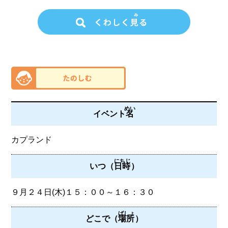
めい
イベント
名
カプランド
にちじ
いつ（
日時
）
９月２４日(木)１５：００～１６：３０
ばしょ
どこで（
場所
）