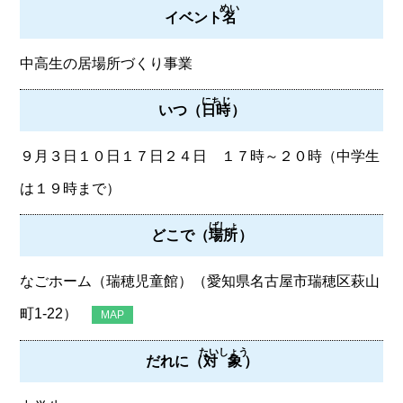
めい
イベント
名
中高生の居場所づくり事業
にちじ
いつ（
日時
）
９月３日１０日１７日２４日 １７時～２０時（中学生
は１９時まで）
ばしょ
どこで（
場所
）
なごホーム（瑞穂児童館）（愛知県名古屋市瑞穂区萩山
町1-22）
MAP
たいしょう
だれに（
対象
）