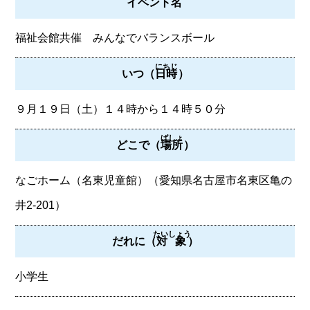
イベント
名
福祉会館共催 みんなでバランスボール
にちじ
いつ（
日時
）
９月１９日（土）１４時から１４時５０分
ばしょ
どこで（
場所
）
なごホーム（名東児童館）（愛知県名古屋市名東区亀の
井2-201）
たいしょう
だれに（
対象
）
小学生