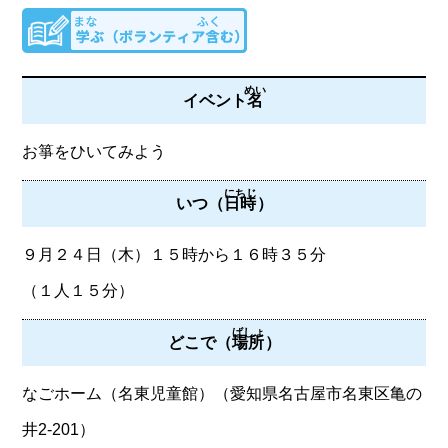
めい
イベント
名
お箏をひいてみよう
にちじ
いつ（
日時
）
９月２４日（木）１５時から１６時３５分
（１人１５分）
ばしょ
どこで（
場所
）
なごホーム（名東児童館）（愛知県名古屋市名東区亀の
井2-201）