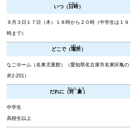
にちじ
いつ（
日時
）
９月３日１７日（木）１８時から２０時（中学生は１９
時まで）
ばしょ
どこで（
場所
）
なごホーム（名東児童館）（愛知県名古屋市名東区亀の
井2-201）
たいしょう
だれに（
対象
）
中学生
高校生以上