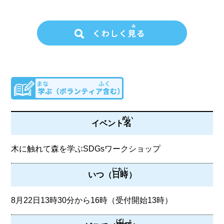
めい
イベント
名
木に触れて森を学ぶSDGsワークショップ
にちじ
いつ（
日時
）
8月22日13時30分から16時（受付開始13時）
ばしょ