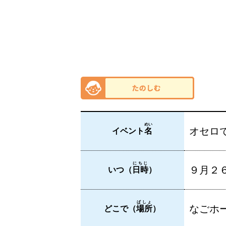
めい
オセロ
イベント
名
にちじ
９月２６
いつ（
日時
）
ばしょ
なごホー
どこで（
場所
）