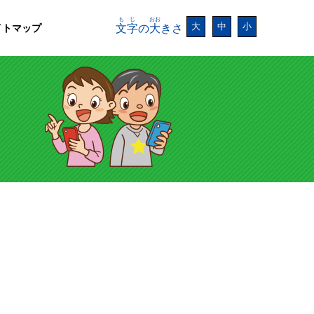
もじ
おお
大
中
小
イトマップ
文字
の
大
きさ