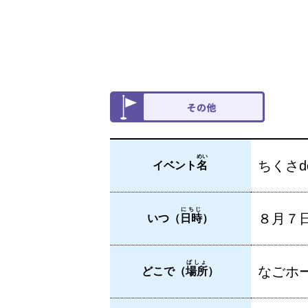
めい
ちくさd
イベント
名
にちじ
８月７
いつ（
日時
）
ばしょ
なごホ
どこで（
場所
）