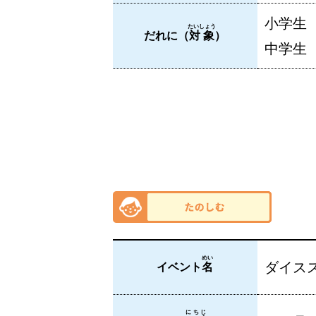
小学生
たいしょう
だれに（
対象
）
中学生
めい
ダイス
イベント
名
にちじ