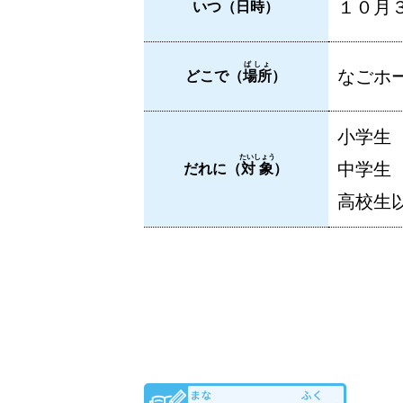
１０月３
いつ（
日時
）
ばしょ
なごホー
どこで（
場所
）
小学生
たいしょう
中学生
だれに（
対象
）
高校生