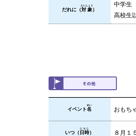
中学生
たいしょう
だれに（
対象
）
高校生
めい
おもち
イベント
名
にちじ
８月１
いつ（
日時
）