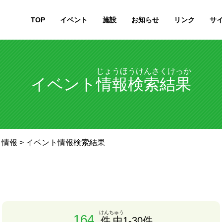
TOP
イベント
施設
お知らせ
リンク
サ
じょうほうけんさくけっか
イベント
情報検索結果
ト情報
> イベント情報検索結果
けんちゅう
164
件中
1-30件