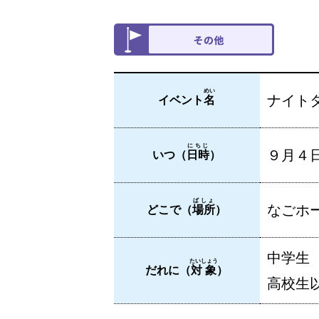
めい
ナイト
イベント
名
にちじ
９月４
いつ（
日時
）
ばしょ
なごホー
どこで（
場所
）
中学生
たいしょう
だれに（
対象
）
高校生