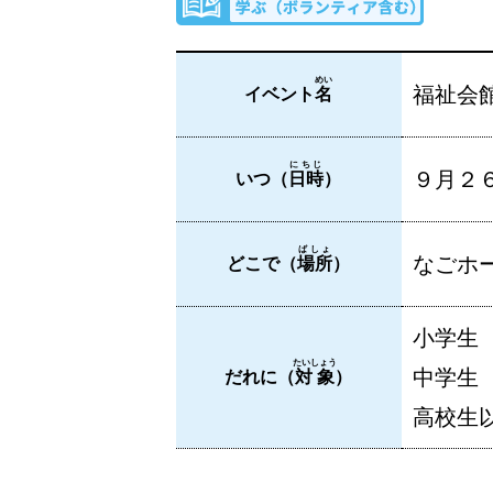
めい
福祉会
イベント
名
にちじ
９月２６
いつ（
日時
）
ばしょ
なごホー
どこで（
場所
）
小学生
たいしょう
中学生
だれに（
対象
）
高校生