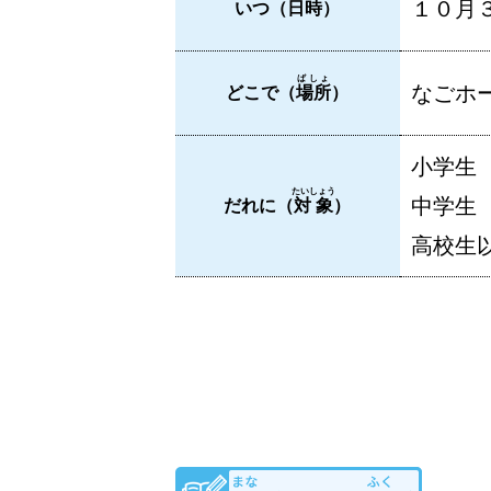
１０月３
いつ（
日時
）
ばしょ
なごホー
どこで（
場所
）
小学生
たいしょう
中学生
だれに（
対象
）
高校生