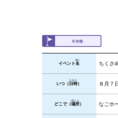
めい
ちくさd
イベント
名
にちじ
８月７
いつ（
日時
）
ばしょ
なごホ
どこで（
場所
）