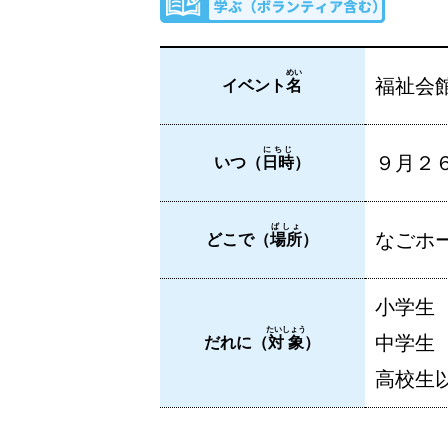
めい
福祉会
イベント
名
にちじ
９月２６
いつ（
日時
）
ばしょ
なごホー
どこで（
場所
）
小学生
たいしょう
中学生
だれに（
対象
）
高校生