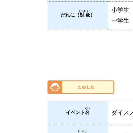
小学生
たいしょう
だれに（
対象
）
中学生
めい
ダイス
イベント
名
にちじ