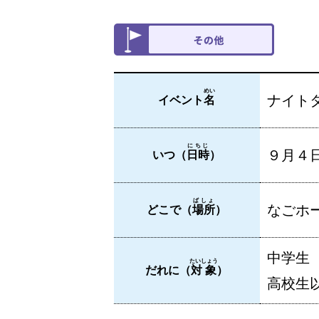
めい
ナイト
イベント
名
にちじ
９月４
いつ（
日時
）
ばしょ
なごホー
どこで（
場所
）
中学生
たいしょう
だれに（
対象
）
高校生