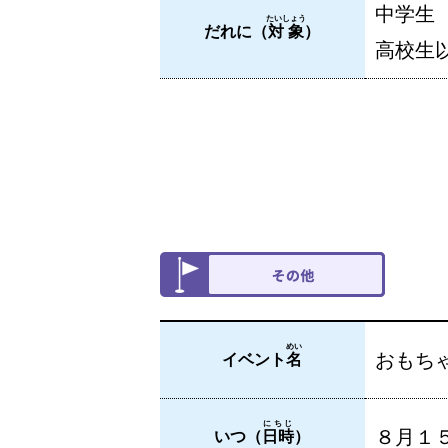
中学生
たいしょう
だれに（
対象
）
高校生
めい
おもち
イベント
名
にちじ
８月１
いつ（
日時
）