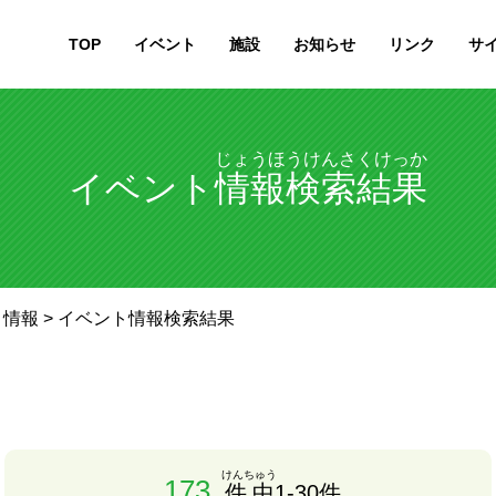
TOP
イベント
施設
お知らせ
リンク
サ
じょうほうけんさくけっか
イベント
情報検索結果
ト情報
> イベント情報検索結果
けんちゅう
173
件中
1-30件