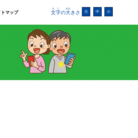
もじ
おお
大
中
小
イトマップ
文字
の
大
きさ