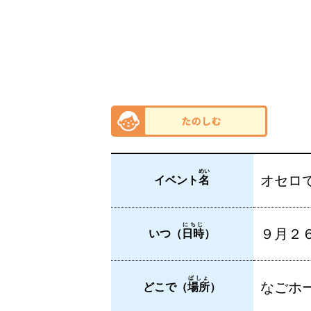
めい
オセロ
イベント
名
にちじ
９月２６
いつ（
日時
）
ばしょ
なごホー
どこで（
場所
）