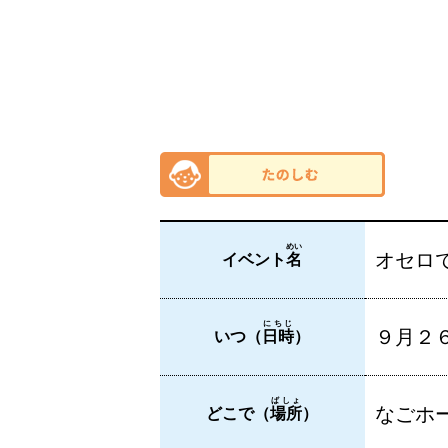
めい
オセロ
イベント
名
にちじ
９月２６
いつ（
日時
）
ばしょ
なごホー
どこで（
場所
）