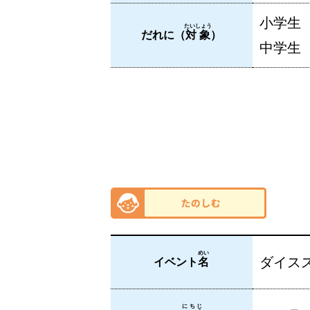
小学生
たいしょう
だれに（
対象
）
中学生
めい
ダイス
イベント
名
にちじ