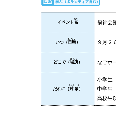
めい
福祉会
イベント
名
にちじ
９月２６
いつ（
日時
）
ばしょ
なごホー
どこで（
場所
）
小学生
たいしょう
中学生
だれに（
対象
）
高校生