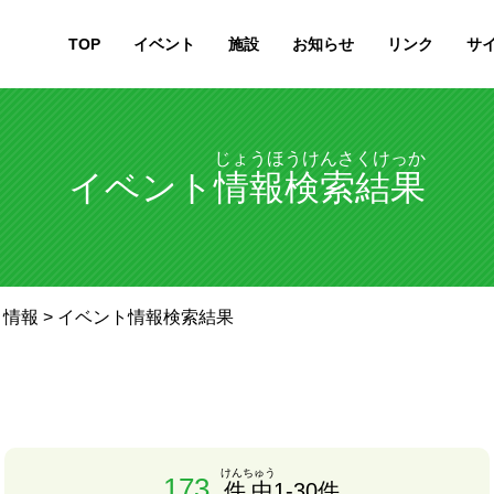
TOP
イベント
施設
お知らせ
リンク
サ
じょうほうけんさくけっか
イベント
情報検索結果
ト情報
> イベント情報検索結果
けんちゅう
173
件中
1-30件