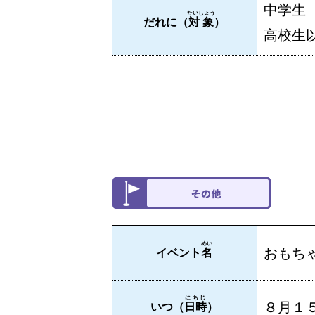
中学生
たいしょう
だれに（
対象
）
高校生
めい
おもち
イベント
名
にちじ
８月１
いつ（
日時
）