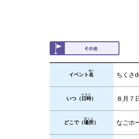
めい
ちくさd
イベント
名
にちじ
８月７
いつ（
日時
）
ばしょ
なごホ
どこで（
場所
）