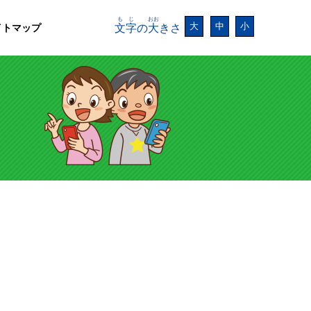
もじ
おお
大
中
小
イトマップ
文字
の
大
きさ