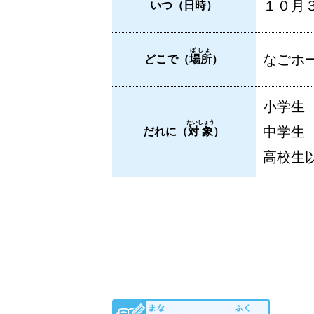
１０月３
いつ（
日時
）
ばしょ
なごホー
どこで（
場所
）
小学生
たいしょう
中学生
だれに（
対象
）
高校生