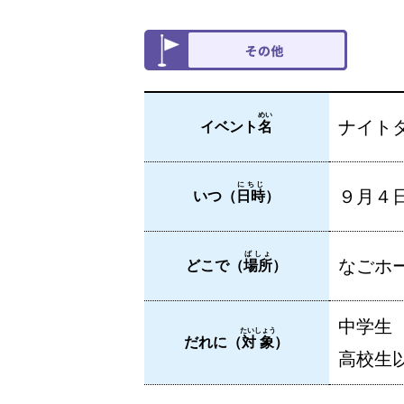
めい
ナイト
イベント
名
にちじ
９月４
いつ（
日時
）
ばしょ
なごホー
どこで（
場所
）
中学生
たいしょう
だれに（
対象
）
高校生