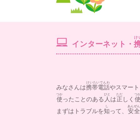
け
インターネット・
けいたいでんわ
みなさんは
携帯電話
やスマート
つか
ひと
ただ
つ
使
ったことのある
人
は
正
しく
し
あんぜ
まずはトラブルを
知
って、
安全