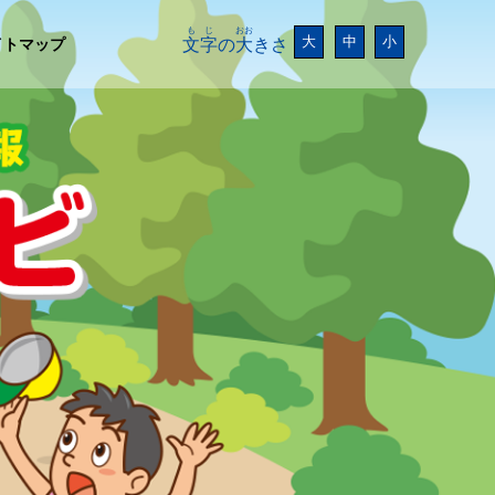
もじ
おお
大
中
小
イトマップ
文字
の
大
きさ