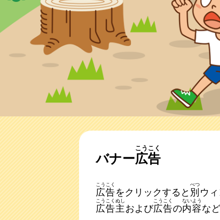
こうこく
バナー
広告
こうこく
べつ
広告
をクリックすると
別
ウィ
こうこくぬし
こうこく
ないよう
広告主
および
広告
の
内容
な