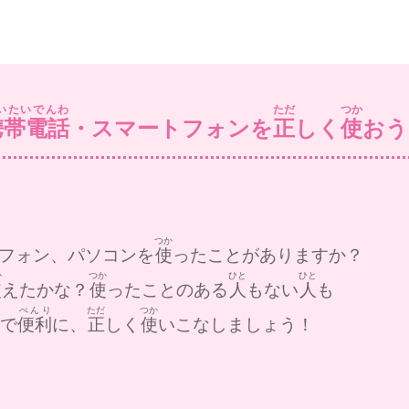
いたいでんわ
ただ
つか
携帯電話
・スマートフォンを
正
しく
使
おう
つか
フォン、パソコンを
使
ったことがありますか？
か
つか
ひと
ひと
使
えたかな？
使
ったことのある
人
もない
人
も
ん
べんり
ただ
つか
で
便利
に、
正
しく
使
いこなしましょう！