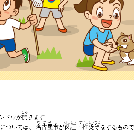
ひら
ンドウが
開
きます
なごやし
ほしょう すいしょうなど
どについては、
名古屋市
が
保証・推奨等
をするもの