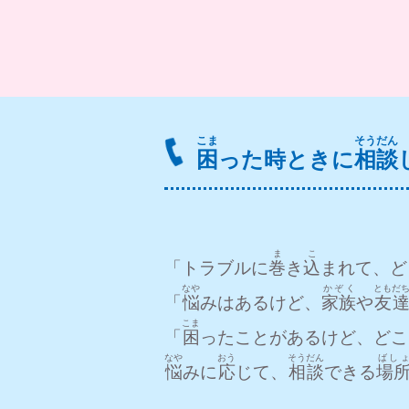
こま
そうだん
困
った時
とき
に
相談
ま
こ
「トラブルに
巻
き
込
まれて、ど
なや
かぞく
ともだ
「
悩
みはあるけど、
家族
や
友
こま
「
困
ったことがあるけど、どこ
なや
おう
そうだん
ばし
悩
みに
応
じて、
相談
できる
場