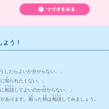
しよう！
うしたらよいか分からない。」
ち
し
達
に
知
られたくない。」
そうだん
わ
に
相談
してよいのか
分
からない。」
ょ
こま
とき
そうだん
所
があります。
困
った
時
は
相談
してみましょう。