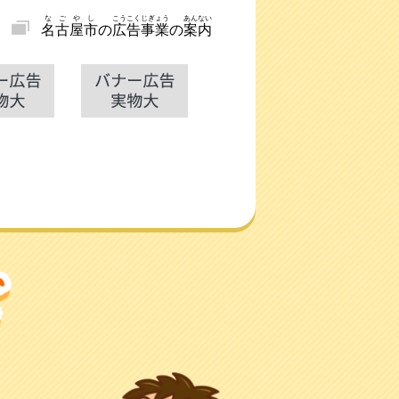
なごやし
こうこくじぎょう
あんない
名古屋市
の
広告事業
の
案内