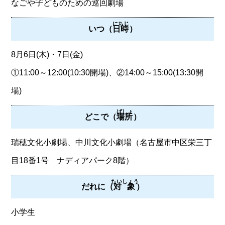
なごや子どものための巡回劇場
にちじ
いつ（
日時
）
8月6日(木)・7日(金)
①11:00～12:00(10:30開場)、②14:00～15:00(13:30開
場)
ばしょ
どこで（
場所
）
瑞穂文化小劇場、中川文化小劇場（名古屋市中区栄三丁
目18番1号 ナディアパーク8階）
たいしょう
だれに（
対象
）
小学生