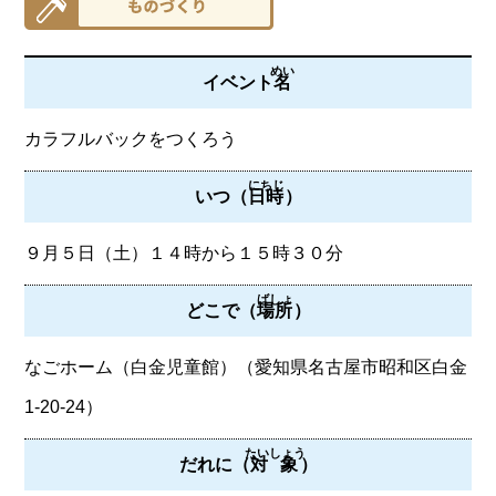
めい
イベント
名
カラフルバックをつくろう
にちじ
いつ（
日時
）
９月５日（土）１４時から１５時３０分
ばしょ
どこで（
場所
）
なごホーム（白金児童館）（愛知県名古屋市昭和区白金
1-20-24）
たいしょう
だれに（
対象
）