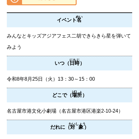
めい
イベント
名
みんなとキッズアジアフェス二胡できらきら星を弾いて
みよう
にちじ
いつ（
日時
）
令和8年8月25日（火）13：30～15：00
ばしょ
どこで（
場所
）
名古屋市港文化小劇場（名古屋市港区港楽2-10-24）
たいしょう
だれに（
対象
）