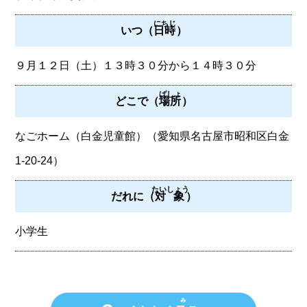
にちじ
いつ（
日時
）
９月１２日（土）１３時３０分から１４時３０分
ばしょ
どこで（
場所
）
なごホーム（白金児童館）（愛知県名古屋市昭和区白金
1-20-24）
たいしょう
だれに（
対象
）
小学生