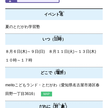
めい
イベント
名
夏のとだがわ学習塾
にちじ
いつ（
日時
）
８月６日(木)～９日(日) ８月１１日(火)～１３日(木)
１０時～１７時
ばしょ
どこで（
場所
）
meitoこどもランド・とだがわ（愛知県名古屋市港区春
田野一丁目3616）
MAP
たいしょう
だれに（
対象
）