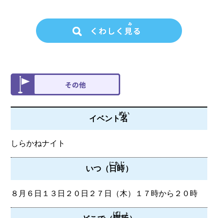
めい
イベント
名
しらかねナイト
にちじ
いつ（
日時
）
８月６日１３日２０日２７日（木）１７時から２０時
ばしょ