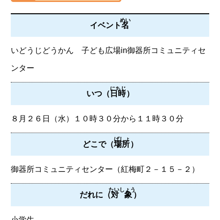
めい
イベント
名
いどうじどうかん 子ども広場in御器所コミュニティセ
ンター
にちじ
いつ（
日時
）
８月２６日（水）１０時３０分から１１時３０分
ばしょ
どこで（
場所
）
御器所コミュニティセンター（紅梅町２－１５－２）
たいしょう
だれに（
対象
）
小学生