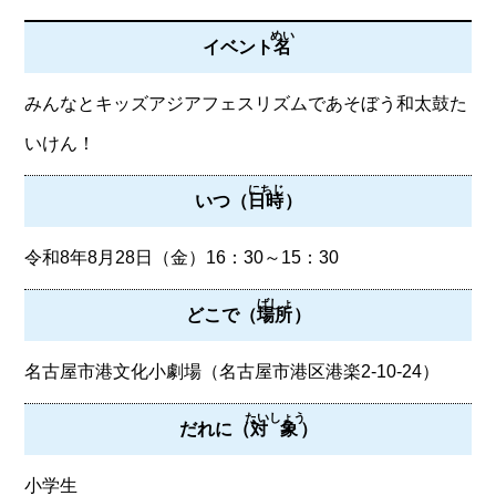
めい
イベント
名
みんなとキッズアジアフェスリズムであそぼう和太鼓た
いけん！
にちじ
いつ（
日時
）
令和8年8月28日（金）16：30～15：30
ばしょ
どこで（
場所
）
名古屋市港文化小劇場（名古屋市港区港楽2-10-24）
たいしょう
だれに（
対象
）
小学生