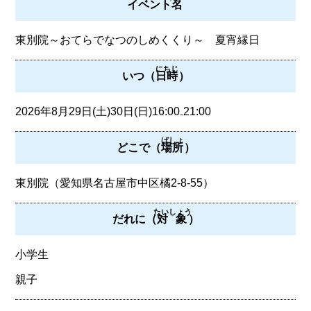
イベント
名
東別院～おてらでなつのしめくくり～ 夏宵縁日
にちじ
いつ（
日時
）
2026年8月29日(土)30日(日)16:00₋21:00
ばしょ
どこで（
場所
）
東別院（愛知県名古屋市中区橘2-8-55）
たいしょう
だれに（
対象
）
小学生
親子