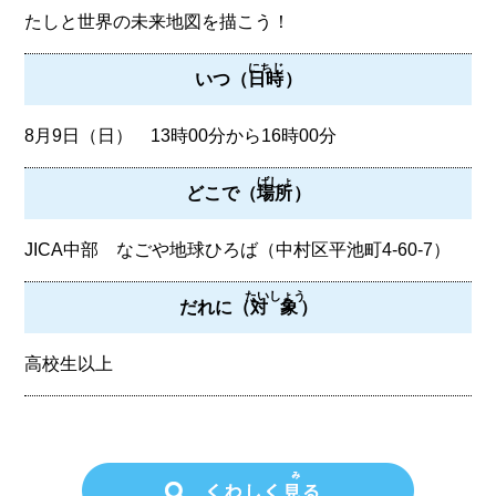
たしと世界の未来地図を描こう！
にちじ
いつ（
日時
）
8月9日（日） 13時00分から16時00分
ばしょ
どこで（
場所
）
JICA中部 なごや地球ひろば（中村区平池町4-60-7）
たいしょう
だれに（
対象
）
高校生以上