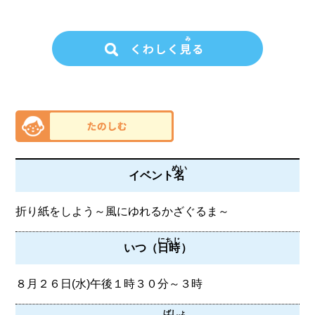
めい
イベント
名
折り紙をしよう～風にゆれるかざぐるま～
にちじ
いつ（
日時
）
８月２６日(水)午後１時３０分～３時
ばしょ