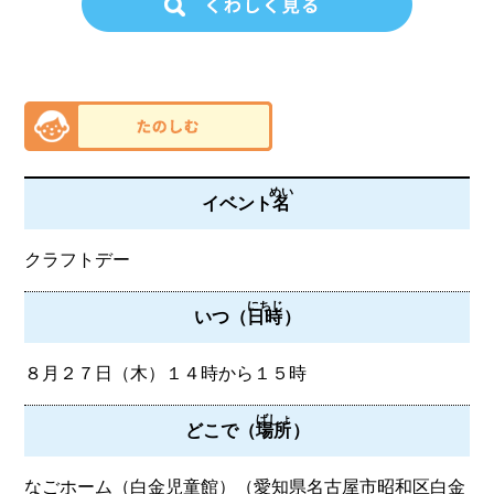
めい
イベント
名
クラフトデー
にちじ
いつ（
日時
）
８月２７日（木）１４時から１５時
ばしょ
どこで（
場所
）
なごホーム（白金児童館）（愛知県名古屋市昭和区白金