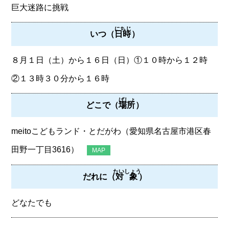
巨大迷路に挑戦
にちじ
いつ（
日時
）
８月１日（土）から１６日（日）①１０時から１２時
②１３時３０分から１６時
ばしょ
どこで（
場所
）
meitoこどもランド・とだがわ（愛知県名古屋市港区春
田野一丁目3616）
MAP
たいしょう
だれに（
対象
）
どなたでも