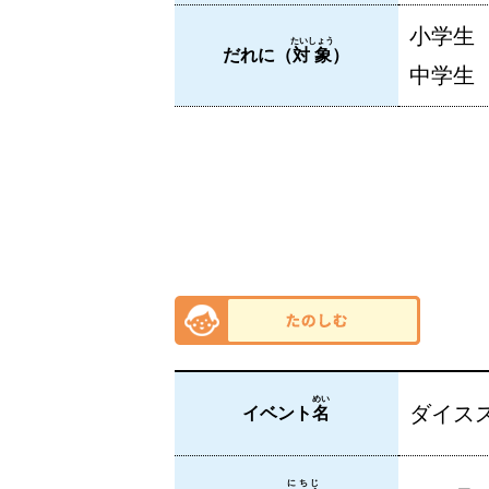
小学生
たいしょう
だれに（
対象
）
中学生
めい
ダイス
イベント
名
にちじ