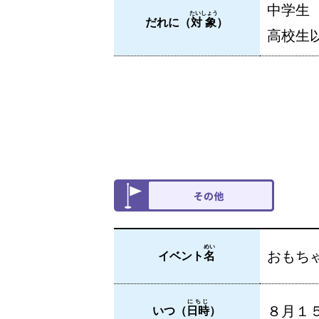
中学生
たいしょう
だれに（
対象
）
高校生
めい
おもち
イベント
名
にちじ
８月１
いつ（
日時
）