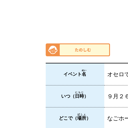
めい
オセロ
イベント
名
にちじ
９月２６
いつ（
日時
）
ばしょ
なごホー
どこで（
場所
）