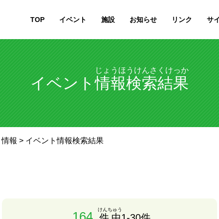
TOP
イベント
施設
お知らせ
リンク
サ
じょうほうけんさくけっか
イベント
情報検索結果
ト情報
> イベント情報検索結果
けんちゅう
164
件中
1-30件