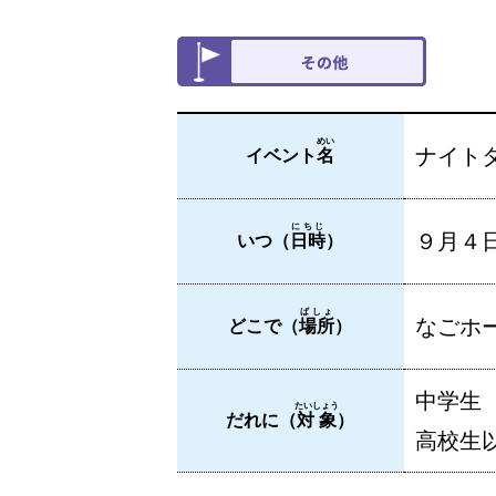
めい
ナイト
イベント
名
にちじ
９月４
いつ（
日時
）
ばしょ
なごホー
どこで（
場所
）
中学生
たいしょう
だれに（
対象
）
高校生