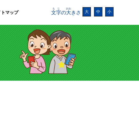
もじ
おお
大
中
小
イトマップ
文字
の
大
きさ