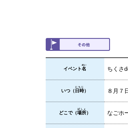
めい
ちくさd
イベント
名
にちじ
８月７
いつ（
日時
）
ばしょ
なごホ
どこで（
場所
）