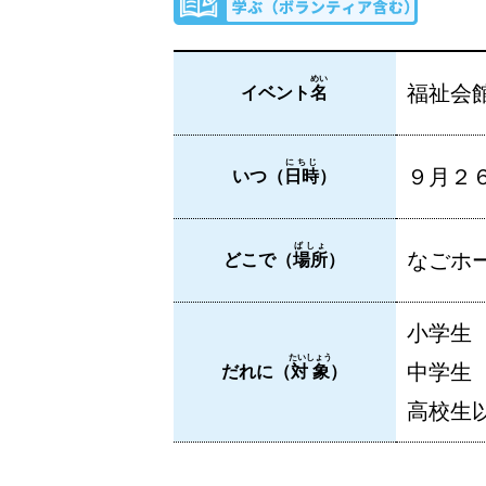
めい
福祉会
イベント
名
にちじ
９月２６
いつ（
日時
）
ばしょ
なごホー
どこで（
場所
）
小学生
たいしょう
中学生
だれに（
対象
）
高校生