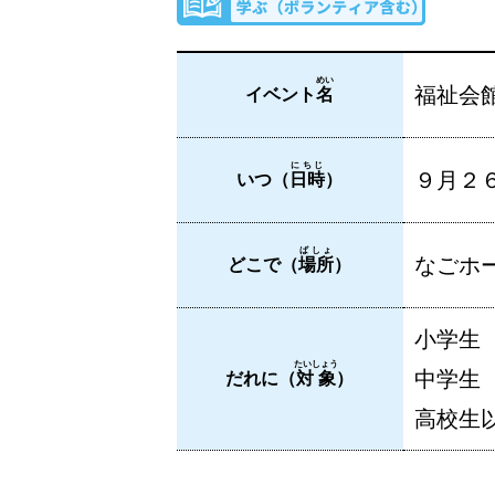
めい
福祉会
イベント
名
にちじ
９月２６
いつ（
日時
）
ばしょ
なごホー
どこで（
場所
）
小学生
たいしょう
中学生
だれに（
対象
）
高校生