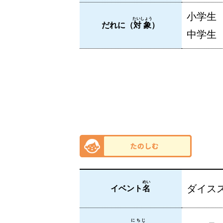
小学生
たいしょう
だれに（
対象
）
中学生
めい
ダイス
イベント
名
にちじ