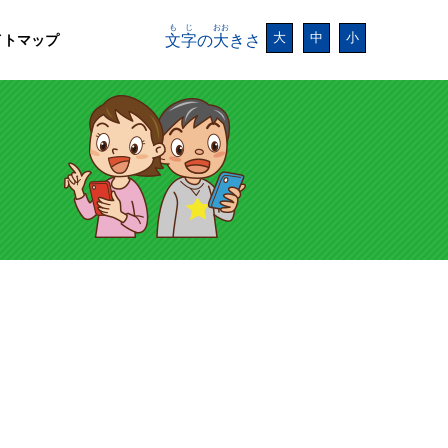
もじ
おお
大
中
小
イトマップ
文字
の
大
きさ