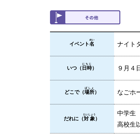
めい
ナイト
イベント
名
にちじ
９月４
いつ（
日時
）
ばしょ
なごホー
どこで（
場所
）
中学生
たいしょう
だれに（
対象
）
高校生