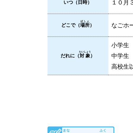
１０月３
いつ（
日時
）
ばしょ
なごホー
どこで（
場所
）
小学生
たいしょう
中学生
だれに（
対象
）
高校生