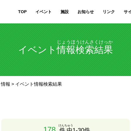
TOP
イベント
施設
お知らせ
リンク
サ
じょうほうけんさくけっか
イベント
情報検索結果
ト情報
> イベント情報検索結果
けんちゅう
178
件中
1-30件