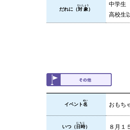
中学生
たいしょう
だれに（
対象
）
高校生
めい
おもち
イベント
名
にちじ
８月１
いつ（
日時
）