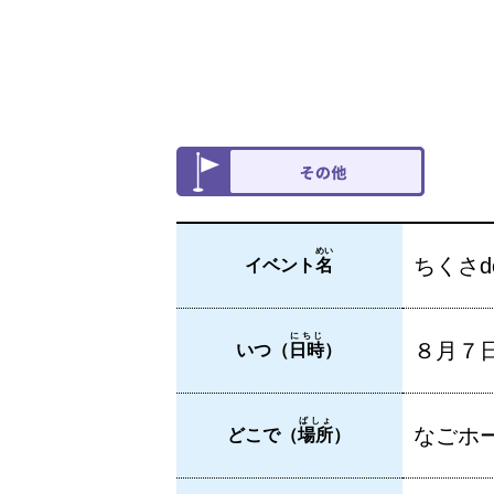
めい
ちくさd
イベント
名
にちじ
８月７
いつ（
日時
）
ばしょ
なごホ
どこで（
場所
）