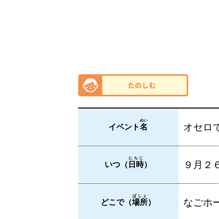
めい
オセロ
イベント
名
にちじ
９月２６
いつ（
日時
）
ばしょ
なごホー
どこで（
場所
）